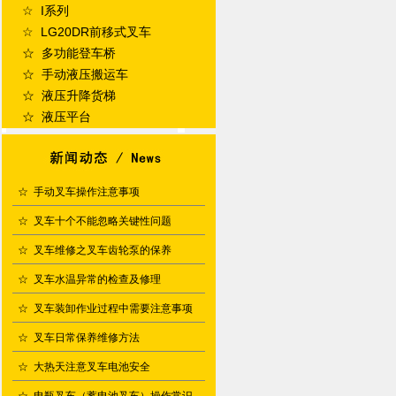
☆ I系列
☆ LG20DR前移式叉车
☆ 多功能登车桥
☆ 手动液压搬运车
☆ 液压升降货梯
☆ 液压平台
☆
手动叉车操作注意事项
☆
叉车十个不能忽略关键性问题
☆
叉车维修之叉车齿轮泵的保养
☆
叉车水温异常的检查及修理
☆
叉车装卸作业过程中需要注意事项
☆
叉车日常保养维修方法
☆
大热天注意叉车电池安全