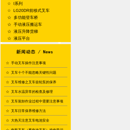
☆ I系列
☆ LG20DR前移式叉车
☆ 多功能登车桥
☆ 手动液压搬运车
☆ 液压升降货梯
☆ 液压平台
☆
手动叉车操作注意事项
☆
叉车十个不能忽略关键性问题
☆
叉车维修之叉车齿轮泵的保养
☆
叉车水温异常的检查及修理
☆
叉车装卸作业过程中需要注意事项
☆
叉车日常保养维修方法
☆
大热天注意叉车电池安全