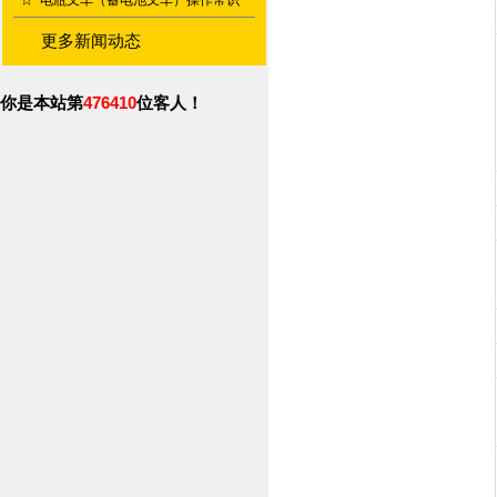
☆
电瓶叉车（蓄电池叉车）操作常识
更多新闻动态
你是本站第
476410
位客人！