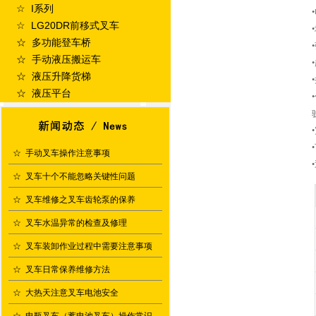
☆ I系列
☆ LG20DR前移式叉车
☆ 多功能登车桥
☆ 手动液压搬运车
☆ 液压升降货梯
☆ 液压平台
☆
手动叉车操作注意事项
☆
叉车十个不能忽略关键性问题
☆
叉车维修之叉车齿轮泵的保养
☆
叉车水温异常的检查及修理
☆
叉车装卸作业过程中需要注意事项
☆
叉车日常保养维修方法
☆
大热天注意叉车电池安全